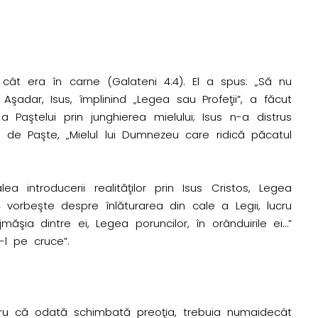
cât era în carne (Galateni 4:4). El a spus: „Să nu
şadar, Isus, împlinind „Legea sau Profeţii”, a făcut
Paştelui prin junghierea mielului; Isus n-a distrus
el de Paşte, „Mielul lui Dumnezeu care ridică păcatul
a introducerii realităţilor prin Isus Cristos, Legea
4 vorbeşte despre înlăturarea din cale a Legii, lucru
măşia dintre ei, Legea poruncilor, în orânduirile ei…”
-l pe cruce”.
Pentru că odată schimbată preoţia, trebuia numaidecât