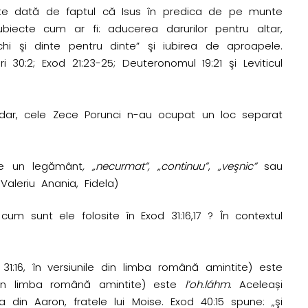
ste dată de faptul că Isus în predica de pe munte
biecte cum ar fi: aducerea darurilor pentru altar,
hi şi dinte pentru dinte” şi iubirea de aproapele.
 30:2; Exod 21:23-25; Deuteronomul 19:21 şi Leviticul
şadar, cele Zece Porunci n-au ocupat un loc separat
te un legământ
, „necurmat”, „continuu”
,
„veşnic”
sau
Valeriu Anania, Fidela)
cum sunt ele folosite în Exod 31:16,17 ? În contextul
:16, în versiunile din limba română amintite) este
din limba română amintite) este
l’oh.láhm
. Aceleași
a din Aaron, fratele lui Moise. Exod 40:15 spune: „şi