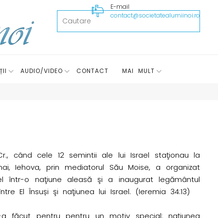
E-mail
contact@societatealumiinoi.ro
II
AUDIO/VIDEO
CONTACT
MAI MULT
.Cr., când cele 12 semintii ale lui Israel staţionau la
nai, Iehova, prin mediatorul Său Moise, a organizat
ael într-o naţiune aleasă şi a inaugurat legământul
ntre El Însuși şi naţiunea lui Israel. (Ieremia 34:13)
-a făcut pentru pentru un motiv special: naţiunea