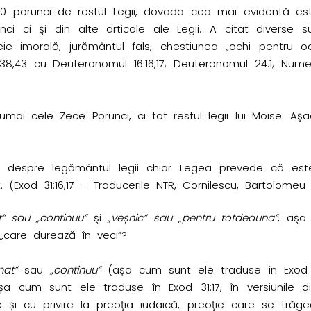
 10 porunci de restul Legii, dovada cea mai evidentă e
i ci şi din alte articole ale Legii. A citat diverse su
ie imorală, jurământul fals, chestiunea „ochi pentru oc
,38,43 cu Deuteronomul 16:16,17; Deuteronomul 24:1; Numeri
umai cele Zece Porunci, ci tot restul legii lui Moise. A
ă despre legământul legii chiar Legea prevede că es
 (Exod 31:16,17 – Traducerile NTR, Cornilescu, Bartolomeu 
” sau „continuu”
şi
„veșnic” sau
„
pentru totdeauna”
, aşa 
„care durează în veci”?
mat”
sau
„continuu”
(așa cum sunt ele traduse în Exod 31
a cum sunt ele traduse în Exod 31:17, în versiunile 
e și cu privire la preoţia iudaică, preoţie care se trăge