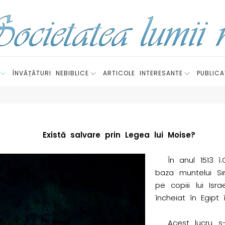
ÎNVĂȚĂTURI NEBIBLICE
ARTICOLE INTERESANTE
PUBLICAȚ
Există salvare prin Legea lui Moise?
În anul 1513 î
baza muntelui Si
pe copiii lui Isr
încheiat în Egipt î
Acest lucru s