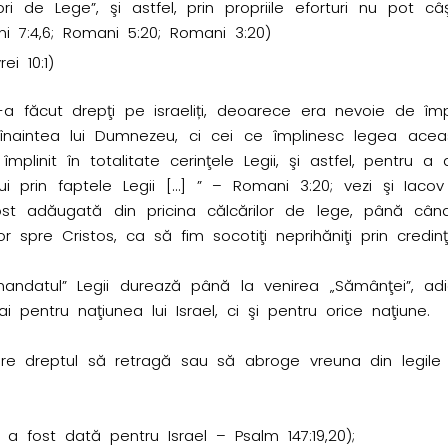
ori de Lege”, şi astfel, prin propriile eforturi nu pot 
ni 7:4,6; Romani 5:20; Romani 3:20)
ei 10:1)
a făcut drepţi pe israeliți, deoarece era nevoie de împli
naintea lui Dumnezeu, ci cei ce împlinesc legea aceasta 
mplinit în totalitate cerinţele Legii, şi astfel, pentru
ui prin faptele Legii […] ” – Romani 3:20; vezi şi Iacov
st adăugată din pricina călcărilor de lege, până cân
spre Cristos, ca să fim socotiţi neprihăniţi prin credinţă
mandatul” Legii durează până la venirea „Sămânţei”, ad
pentru naţiunea lui Israel, ci şi pentru orice naţiune.
 are dreptul să retragă sau să abroge vreuna din legil
a fost dată pentru Israel – Psalm 147:19,20);