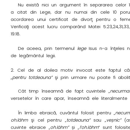
Nu există nici un argument în separarea celor
a citat din Lege, dar nu numai din cele 10 porunc
acordarea unui certificat de divorţ pentru o feme
Verificaţi acest lucru comparând Matei 5:23,24,31,33
19:18.
De aceea, prin termenul
lege
Isus n-a înţeles n
de legământul legii.
Cel de al doilea motiv invocat este faptul c
„pentru totdeauna”
şi prin urmare nu poate fi abolit.
Cât timp înseamnă de fapt cuvintele
„necurmat
versetelor în care apar, înseamnă ele literalmente 
În limba ebraică, cuvântul folosit pentru „
necur
oh.láhm
şi cel pentru „
totdeauna”
sau
„veșnic”
(aș
cuvinte ebraice „
oh.láhm”
și „
l’oh.láhm
” sunt folosit