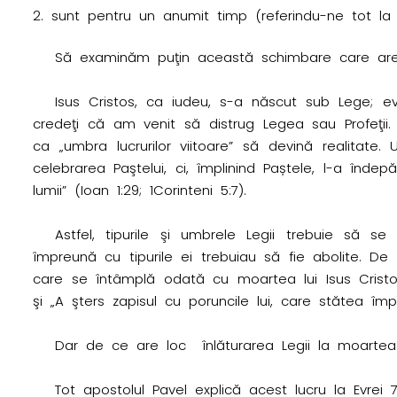
i
sunt pentru un anumit timp (referindu-ne tot la
s
Să examinăm puţin această schimbare care are l
e
Isus Cristos, ca iudeu, s-a născut sub Lege; e
?
credeţi că am venit să distrug Legea sau Profeţii. 
ca „umbra lucrurilor viitoare” să devină realitate
celebrarea Paştelui, ci, împlinind Paștele, l-a înde
lumii” (Ioan 1:29; 1Corinteni 5:7).
Astfel, tipurile şi umbrele Legii trebuie să se 
împreună cu tipurile ei trebuiau să fie abolite. De 
care se întâmplă odată cu moartea lui Isus Cristos. I
şi „A şters zapisul cu poruncile lui, care stătea împ
Dar de ce are loc înlăturarea Legii la moartea 
Tot apostolul Pavel explică acest lucru la Evrei 