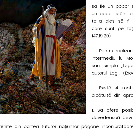
să fie un popor s
un popor sfânt p
te-a ales să fi
care sunt pe faţ
147:19,20).
Pentru realiza
intermediul lui M
sau simplu „Leg
autorul Legii. (Exo
Există 4 mot
alcătuită din apr
Să ofere posibi
dovedească devot
 venite din partea tuturor naţiunilor păgâne înconjurătoar