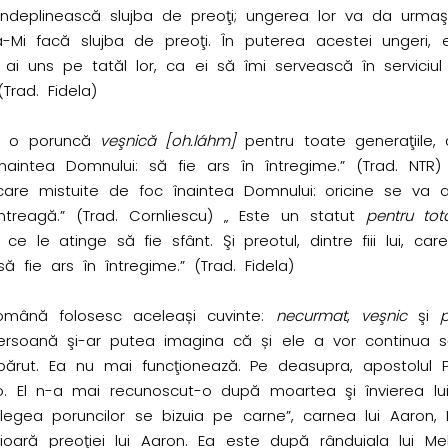
ndeplinească slujba de preoţi; ungerea lor va da urmaşil
ă-Mi facă slujba de preoţi. În puterea acestei ungeri,
m ai uns pe tatăl lor, ca ei să îmi servească în servici
(Trad. Fidela)
ste o poruncă
veşnică [oh.láhm]
pentru toate generaţiile, 
intea Domnului: să fie ars în întregime.” (Trad. NT
ncare mistuite de foc înaintea Domnului: oricine se va a
ntreagă.” (Trad. Cornliescu) „ Este un statut
pentru to
e le atinge să fie sfânt. Şi preotul, dintre fiii lui, ca
 fie ars în întregime.” (Trad. Fidela)
română folosesc aceleași cuvinte:
necurmat
,
veşnic
şi
p
 persoană şi-ar putea imagina că și ele a vor continua s
spărut. Ea nu mai funcţionează. Pe deasupra, apostolul
o. El n-a mai recunoscut-o după moartea şi învierea lui 
egea poruncilor se bizuia pe carne”, carnea lui Aaron, 
rioară preoţiei lui Aaron. Ea este după rânduiala lui Me