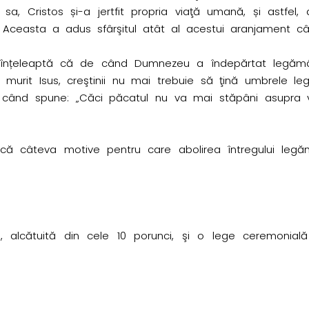
a, Cristos și-a jertfit propria viaţă umană, și astfel, a
. Aceasta a adus sfârşitul atât al acestui aranjament cât
înțeleaptă că de când Dumnezeu a îndepărtat legămân
murit Isus, creştinii nu mai trebuie să ţină umbrele legăm
ci când spune: „Căci păcatul nu va mai stăpâni asupra 
că câteva motive pentru care abolirea întregului legămâ
, alcătuită din cele 10 porunci, şi o lege ceremonia