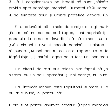
n
Să îi conştientizeze pe israeliţi că sunt „călcăt
l
privirile spre sămânţa promisă. (1Timotei 1:8,9; Roma
Să furnizeze tipuri şi umbre profetice viitoare. (Evr
e
Este adevărat că simpla declaraţie a Legii nu i-
g
„Pentru că nu cei ce aud Legea, sunt neprihăniţi î
e
poporului lui Israel a dovedit însă că nimeni nu a î
„Căci nimeni nu va fi socotit neprihănit înaintea l
a
răspunde: „Atunci pentru ce este Legea? Ea a fo
făgăduinţa […] astfel, Legea ne-a fost un îndrumător 
l
u
Din citatul de mai sus reiese clar faptul că „
sistem, cu un nou legământ şi noi cerinţe, nu numai 
i
Da, întrucât Iehova este Legiuitorul suprem, El
M
nu ar fi bună, ci pentru că:
o
ele sunt pentru anumite creaturi (Legea mozaică 