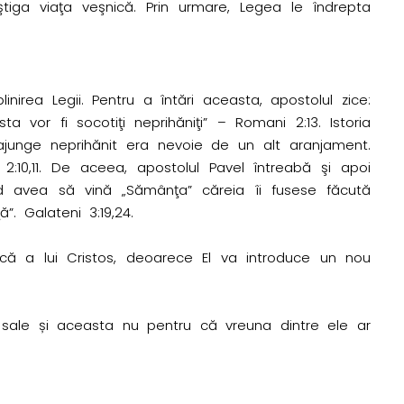
câştiga viaţa veşnică. Prin urmare, Legea le îndrepta
nirea Legii. Pentru a întări aceasta, apostolul zice:
vor fi socotiţi neprihăniţi” – Romani 2:13. Istoria
 a ajunge neprihănit era nevoie de un alt aranjament.
 2:10,11. De aceea, apostolul Pavel întreabă şi apoi
d avea să vină „Sămânţa” căreia îi fusese făcută
”. Galateni 3:19,24.
ică a lui Cristos, deoarece El va introduce un nou
e sale și aceasta nu pentru că vreuna dintre ele ar