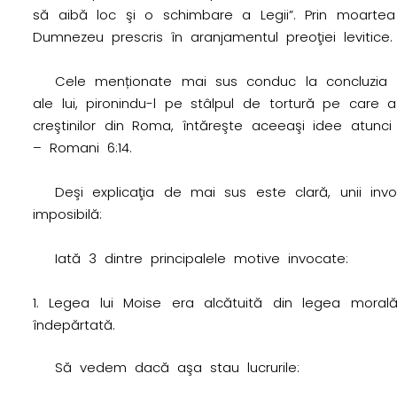
să aibă loc şi o schimbare a Legii”. Prin moartea s
Dumnezeu prescris în aranjamentul preoţiei levitice
Cele menționate mai sus conduc la concluzia 
ale lui, pironindu-l pe stâlpul de tortură pe care a 
creştinilor din Roma, întăreşte aceeaşi idee atun
– Romani 6:14.
Deşi explicaţia de mai sus este clară, unii invo
imposibilă:
Iată 3 dintre principalele motive invocate:
Legea lui Moise era alcătuită din legea morală
îndepărtată.
Să vedem dacă aşa stau lucrurile: