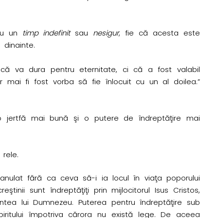
plu un
timp indefinit
sau
nesigur
, fie că acesta este
dinainte.
 va dura pentru eternitate, ci că a fost valabil
mai fi fost vorba să fie înlocuit cu un al doilea.”
o jertfă mai bună şi o putere de îndreptăţire mai
rele.
nulat fără ca ceva să-i ia locul în viaţa poporului
i sunt îndreptăţiţi prin mijlocitorul Isus Cristos,
ntea lui Dumnezeu. Puterea pentru îndreptăţire sub
iritului împotriva cărora nu există lege. De aceea