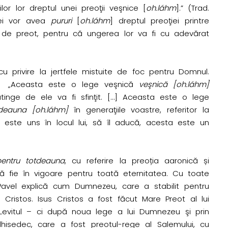
or lor dreptul unei preoţii veşnice [
oh.láhm
].” (Trad.
 ei vor avea
pururi
[
oh.láhm
] dreptul preoţiei printre
ul de preot, pentru că ungerea lor va fi cu adevărat
cu privire la jertfele mistuite de foc pentru Domnul.
R) „Aceasta este o lege veşnică
veşnică [oh.láhm]
tinge de ele va fi sfinţit. […] Aceasta este o lege
tdeauna
[oh.láhm]
în generaţiile voastre, referitor la
re este uns în locul lui, să îl aducă, acesta este un
entru
totdeauna
, cu referire la preoția aaronică și
ă fie în vigoare pentru toată eternitatea. Cu toate
 Pavel explică cum Dumnezeu, care a stabilit pentru
Cristos. Isus Cristos a fost făcut Mare Preot al lui
Levitul – ci după noua lege a lui Dumnezeu şi prin
lhisedec, care a fost preotul-rege al Salemului, cu