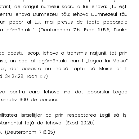
fânt, de dragul numelui sacru a lui Iehova: „Tu eşti
entru Iehova Dumnezeul tău; Iehova Dumnezeul tău
 un popor al Lui, mai presus de toate popoarele
a pământului”. (Deuteronom 7:6; Exod 19:5,6; Psalm
rea acestui scop, Iehova a transmis naţiunii, tot prin
oise, un cod al legământului numit „Legea lui Moise”
ea”, dar aceasta nu indică faptul că Moise ar fi
d 34:27,28; Ioan 1:17)
ive pentru care Iehova i-a dat poporului Legea
oximativ 600 de porunci:
litatea israeliţilor ca prin respectarea Legii să îşi
amentul faţă de Iehova. (Exod 20:20)
e. (Deuteronom 7:16,25)