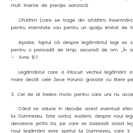
mult înainte de preoţia aaronică.
Oh.láhm
(care se trage din a
h.láhm
, însemnând
pentru eternitate sau pentru un spaţiu limitat de 
Aşadar, faptul că despre legământul legii se
pentru o perioadă de timp, ascunsă de om. „În adev
– Evrei 8:7.
Legământul care a înlocuit vechiul legământ a
mare decât cele Zece Porunci gravate cu litere pe p
Cel de al treilea motiv pentru care unii nu acce
Când se aduce în discuție acest eventual efect 
lui Dumnezeu. Este vorba, evident, despre noul leg
deoarece jertfa Sa, pe care se bazează acest legă
noul legământ este spiritul lui Dumnezeu, care îi