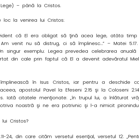
 Lege) – până la Cristos.
oc la venirea lui Cristos:
vident că El era obligat să ţină acea lege, atâta timp 
Am venit nu să distrug, ci să împlinesc…” – Matei 5:17. A
. Un singur exemplu: Legea prevedea celebrarea anuală a 
părtat din cale prin faptul că El a devenit adevăratul Mi
împlinească în Isus Cristos, iar pentru a deschide cale
aceea, apostolul Pavel la Efeseni 2:15 şi la Coloseni 2:1
ată citatele menţionate: „în trupul lui, a înlăturat vrăj
otriva noastră şi ne era potrivnic şi l-a nimicit pironindu
lui Cristos?
7:11-24, din care cităm versetul esenţial, versetul 12: „