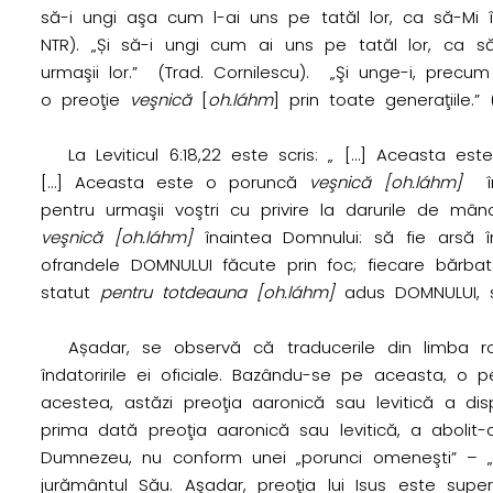
să-i ungi aşa cum l-ai uns pe tatăl lor, ca să-Mi î
NTR). „Și să-i ungi cum ai uns pe tatăl lor, ca s
urmaşii lor.” (Trad. Cornilescu). „Şi unge-i, precu
o preoţie
veşnică
[
oh.láhm
] prin toate generaţiile.” 
La Leviticul 6:18,22 este scris: „ […] Aceasta e
[…] Aceasta este o poruncă
veşnică [oh.láhm]
îna
pentru urmaşii voştri cu privire la darurile de mâ
veşnică [oh.láhm]
înaintea Domnului: să fie arsă î
ofrandele DOMNULUI făcute prin foc; fiecare bărbat c
statut
pentru totdeauna
[oh.láhm]
adus DOMNULUI, să
Așadar, se observă că traducerile din limba 
îndatoririle ei oficiale. Bazându-se pe aceasta, o
acestea, astăzi preoţia aaronică sau levitică a di
prima dată preoţia aaronică sau levitică, a abolit-
Dumnezeu, nu conform unei „porunci omeneşti” – „l
jurământul Său. Aşadar, preoţia lui Isus este supe