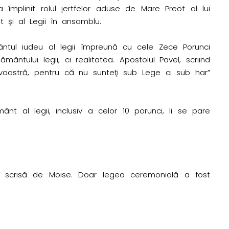
 împlinit rolul jertfelor aduse de Mare Preot al lui
 şi al Legii în ansamblu.
tul iudeu al legii împreună cu cele Zece Porunci
ântului legii, ci realitatea. Apostolul Pavel, scriind
voastră, pentru că nu sunteţi sub Lege ci sub har”
nt al legii, inclusiv a celor 10 porunci, li se pare
lă scrisă de Moise. Doar legea ceremonială a fost