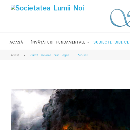
S
k
i
p
t
o
ACASĂ
ÎNVĂȚĂTURI FUNDAMENTALE
SUBIECTE BIBLICE
c
o
Acasă
/
Există salvare prin legea lui Moise?
E
n
t
x
e
n
i
t
s
t
ă