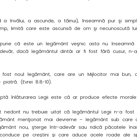
 a învălui, a ascunde, a tăinui), înseamnă pur şi sim
timp, limită care este ascunsă de om şi necunoscută lui 
 spune că este un legământ veşnic asta nu înseamnă că
ăr, dacă legământul dintâi ar fi fost fără cusur, n-ar 
 fost noul legământ, care are un Mijlocitor mai bun, 
iatră. (Evrei 8:8-10).
ptă înlăturarea Legii este că ar produce efecte morale 
nedorit nu trebuie uitat că legământul Legii n-a fost a
ământ menţionat mai devreme – legământ sub care creştini
mânt nou, şterge într-adevăr sau ridică păcatele înai
 conduce pe creştini şi care aduce acele roade ale sp