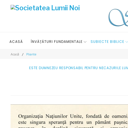
S
k
i
p
t
o
ACASĂ
ÎNVĂȚĂTURI FUNDAMENTALE
SUBIECTE BIBLICE
c
o
Acasă
/
Pliante
P
n
t
ESTE DUMNEZEU RESPONSABIL PENTRU NECAZURILE LUM
l
e
n
i
t
a
n
t