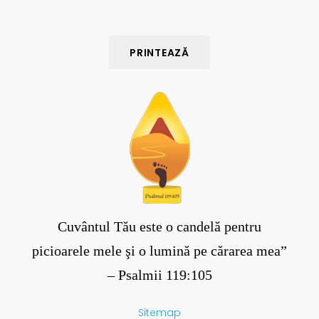
o
f
e
ț
i
i
Cuvântul Tău este o candelă pentru
picioarele mele şi o lumină pe cărarea mea”
– Psalmii 119:105
Sitemap